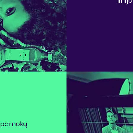
linij
ės pamokų