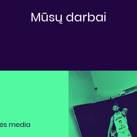
Mūsų darbai
inės media