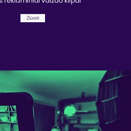
os reklaminiai vaizdo klipai
Žiūrėti