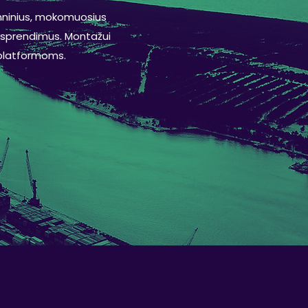
echninius, mokomuosius
o sprendimus. Montažui
s platformoms.