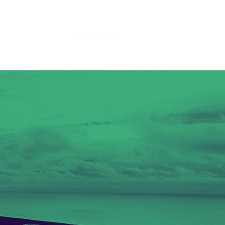
esioginės transliacijos
Vaizdo klipai
CDN
Kontaktai