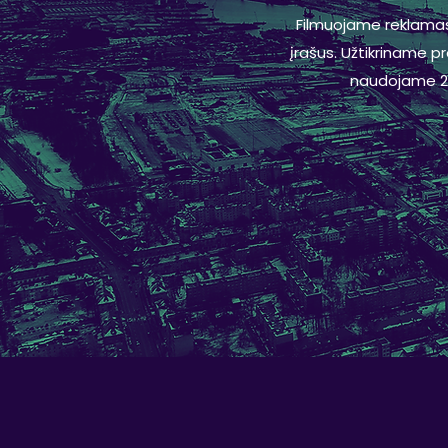
Filmuojame reklamas,
įrašus. Užtikriname p
naudojame 2D