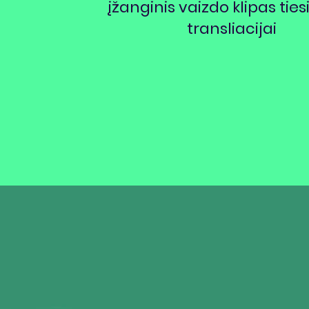
įžanginis vaizdo klipas ties
transliacijai