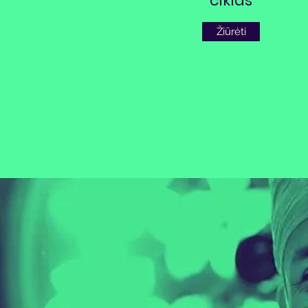
ciklas
Žiūrėti