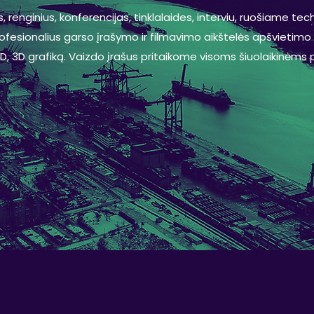
 renginius, konferencijas, tinklalaides, interviu, ruošiame t
rofesionalius garso įrašymo ir filmavimo aikštelės apšvietim
, 3D grafiką. Vaizdo įrašus pritaikome visoms šiuolaikinėm