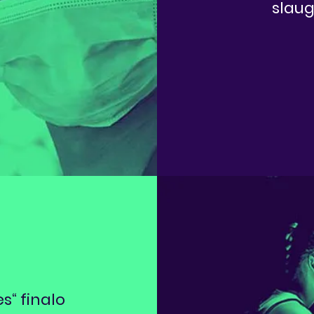
slaug
s“ finalo